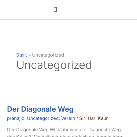
Zum
Inhalt
springen
ATMC weisser Tantra Kreis
Yoga-Angebote
Start
Uncategorized
Uncategorized
Der
Diagonale
Der Diagonale Weg
Weg
pranajio
,
Uncategorized
,
Verein
/
Siri Hari Kaur
Der Diagonale Weg Wisst ihr was der Diagonale Weg
des KY ist? Weshalb wir nicht einfach so, hoppla hopp