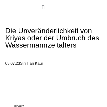
Zum
Inhalt
springen
ATMC weisser Tantra Kreis
Yoga-Angebote
Die Unveränderlichkeit von
Kriyas oder der Umbruch des
Wassermannzeitalters
03.07.23
Siri Hari Kaur
Inhalt